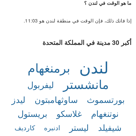
ما هو الوقت في لندن ؟
إذا فاتك ذلك، فإن الوقت في منطقة لندن هو 11:03.
أكبر 30 مدينة في المملكة المتحدة
لندن
برمنغهام
مانشستر
ليفربول
بورتسموث
ساوثهامبتون
ليدز
نوتنغهام
غلاسكو
بريستول
شيفيلد
ليستر
ادنبره
كارديف