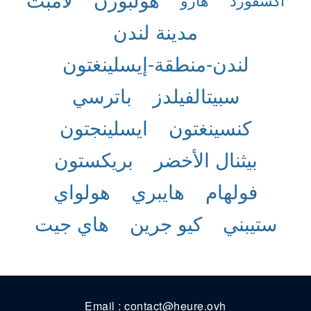
مدينة لندن
لندن-منطقة-إيسلينغتون
سبيتالفيلدز
باترسي
كنسينغتون
ايسلينجتون
بيثنال الأخضر
بريكستون
فولهام
هايبري
هولواي
ستيبني
كيو جرين
هاي جيت
Email : contact@heure.ovh