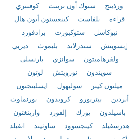
ورذينج
ستوك أون ترينت
كوفنتري
قراءة
بلفاست
كينغستون أبون هال
نيوكاسل
ستوكبورت
برادفورد
إبسويتش
سندرلاند
بليموث
ديربي
ولفرهامبتون
سوانزي
بارنسلي
سويندون
نورويتش
لوتون
ميلتون كينز
سوليهول
ايسلينجتون
أبردين
بيتربورو
كرويدون
بورنماوث
باسيلدون
يورك
إلفورد
وارينغتون
هدرسفيلد
كينجسوود
ساوثيند
انفيلد
هولبورن
لامبث
أكسفورد
هارو