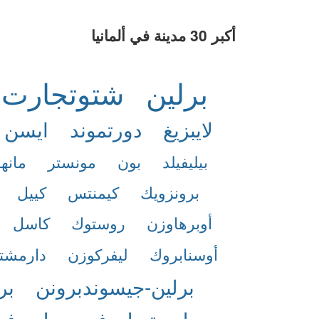
أكبر 30 مدينة في ألمانيا
برلين
شتوتجارت
لايبزيغ
دورتموند
ايسن
بيليفيلد
بون
مونستر
مانها
برونزويك
كيمنتس
كييل
أوبرهاوزن
روستوك
كاسل
أوسنابروك
ليفركوزن
دارمشت
برلين-جيسوندبرونن
بر
برلين تمبلهوف
برلين-ف