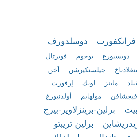
فرانكفورت
دوسلدورف
دويسبورغ
بوخوم
فوبرتال
غلادباخ
جيلسنكيرشن
آخن
يلد
ماينز
لوبك
إرفورت
فيجشافن
مولهايم
أولدنبورغ
بيت
برلين-برينزلاوير-بيرج
يدريشاين
برلين تريبتو
تيروتانغال
بهادراخالام