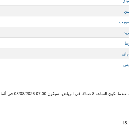
باي
ين
فورت
يد
ما
هاي
يس