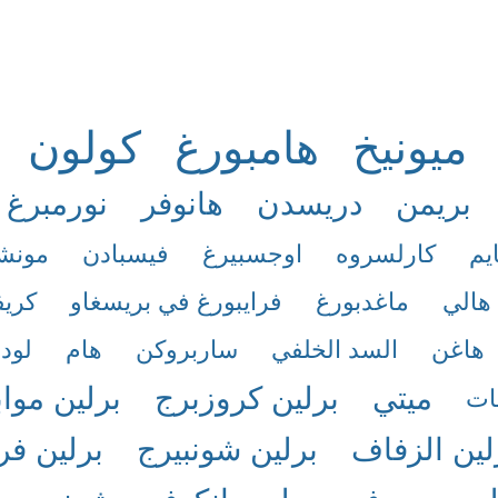
ميونيخ
هامبورغ
كولون
بريمن
دريسدن
هانوفر
نورمبرغ
يم
كارلسروه
اوجسبيرغ
فيسبادن
مونشن
هالي
ماغدبورغ
فرايبورغ في بريسغاو
كريف
هاغن
السد الخلفي
ساربروكن
هام
لود
ميتي
برلين كروزبرج
برلين موا
ات
لين الزفاف
برلين شونبيرج
برلين فر
يلمرسدورف
برلين بانكوف
شونبيرج