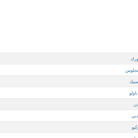
ورك
نجلوس
سيك
اولو
دن
ني
يو